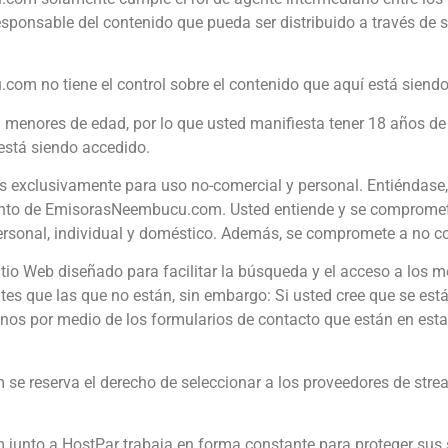
ponsable del contenido que pueda ser distribuido a través de s
 no tiene el control sobre el contenido que aquí está siendo 
a menores de edad, por lo que usted manifiesta tener 18 años 
está siendo accedido.
 es exclusivamente para uso no-comercial y personal. Entiéndase
nto de EmisorasNeembucu.com. Usted entiende y se compromete a
personal, individual y doméstico. Además, se compromete a no cop
io Web diseñado para facilitar la búsqueda y el acceso a los 
que las que no están, sin embargo: Si usted cree que se está i
tenos por medio de los formularios de contacto que están en e
m
se reserva el derecho de seleccionar a los proveedores de stre
junto a HostPar
trabaja en forma constante para proteger sus 