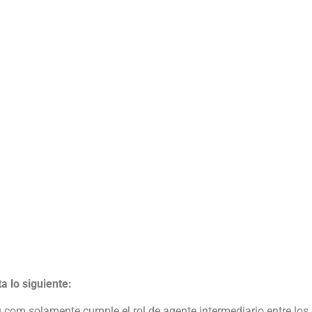
ta lo siguiente:
 solamente cumple el rol de agente intermediario entre los m