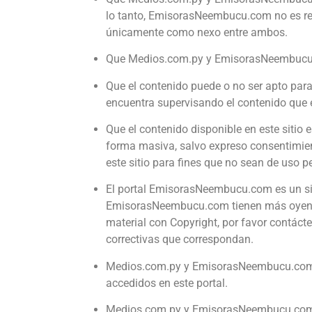
lo tanto, EmisorasNeembucu.com no es res
únicamente como nexo entre ambos.
Que Medios.com.py y EmisorasNeembucu.com
Que el contenido puede o no ser apto par
encuentra supervisando el contenido que 
Que el contenido disponible en este sitio
forma masiva, salvo expreso consentimie
este sitio para fines que no sean de uso 
El portal EmisorasNeembucu.com es un sit
EmisorasNeembucu.com tienen más oyentes 
material con Copyright, por favor contác
correctivas que correspondan.
Medios.com.py y EmisorasNeembucu.co
accedidos en este portal.
Medios.com.py y EmisorasNeembucu.com 