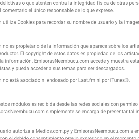
delictivas o que atenten contra la integridad física de otras per
l comentario el único responsable de lo que exprese.
m
utiliza Cookies para recordar su nombre de usuario y la imagen 
m
no es propietario de la información que aparece sobre los arti
roductor. El copyright de estos datos es propiedad de los artista
la información. EmisorasNeembucu.com accede y muestra esta i
tistas y pueda acceder a sus temas para ser descargados.
m
no está asociado ni endosado por Last.fm ni por iTunes®.
estos módulos es recibida desde las redes sociales con permiso
sorasNeembucu.com simplemente se encarga de presentar tal inf
 usuario autoriza a Medios.com.py y EmisorasNeembucu.com a e
, con el debido consentimiento previo expresado en el momento d